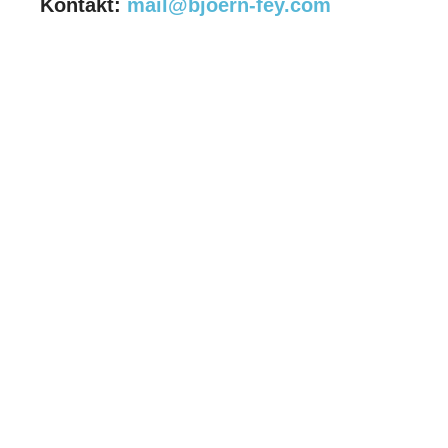
Kontakt:
mail@bjoern-fey.com