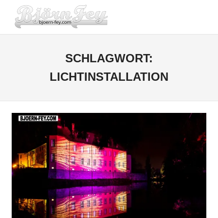
Zum
BJOERN-
Inhalt
Menü
springen
FEY.COM
SCHLAGWORT:
LICHTINSTALLATION