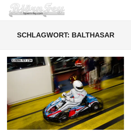
Zum
BJOERN-
Inhalt
Menü
springen
FEY.COM
SCHLAGWORT:
BALTHASAR