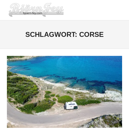
Zum
BJOERN-
Inhalt
Menü
springen
FEY.COM
SCHLAGWORT:
CORSE