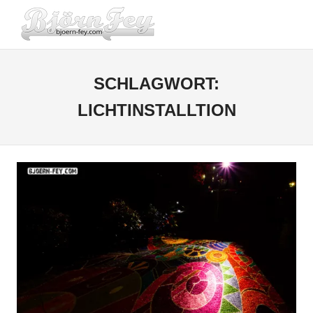
Zum
BJOERN-
Inhalt
Menü
springen
FEY.COM
SCHLAGWORT:
LICHTINSTALLTION