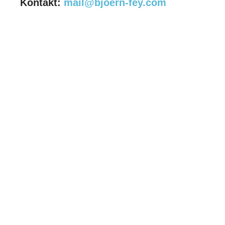
Kontakt:
mail@bjoern-fey.com