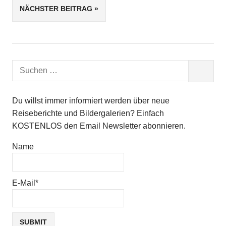
Beitragsnavigation
NÄCHSTER BEITRAG
ANSTALT
GRABOWSEE
HEILSTÄTTE
LOST
Suchen
URBEX
SUCHEN
nach:
Du willst immer informiert werden über neue
Reiseberichte und Bildergalerien? Einfach
KOSTENLOS den Email Newsletter abonnieren.
Name
E-Mail*