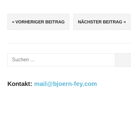
SCHLAGWÖRTER
Beitragsnavigation
VORHERIGER BEITRAG
NÄCHSTER BEITRAG
2017
KART
R4H
RACE4HOSPIZ
Suchen
RACING
SUCHEN
nach:
Kontakt:
mail@bjoern-fey.com