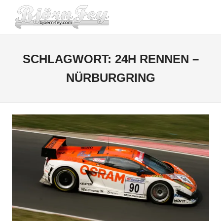
Zum
BJOERN-
Inhalt
Menü
springen
FEY.COM
SCHLAGWORT:
24H RENNEN –
NÜRBURGRING