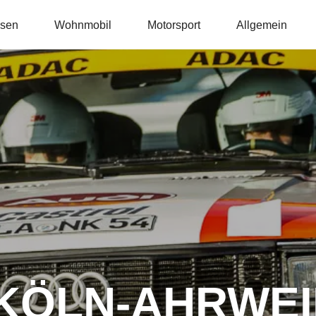
isen
Wohnmobil
Motorsport
Allgemein
KÖLN-AHRWEI