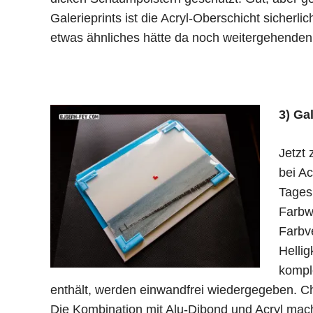
Galerieprints ist die Acryl-Oberschicht sicherli
etwas ähnliches hätte da noch weitergehenden
3) Ga
Jetzt 
bei Ac
Tagesl
Farbwi
Farbv
Helli
komple
enthält, werden einwandfrei wiedergegeben. C
Die Kombination mit Alu-Dibond und Acryl macht